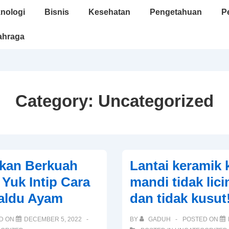
nologi
Bisnis
Kesehatan
Pengetahuan
P
ahraga
Category:
Uncategorized
kan Berkuah
Lantai keramik
 Yuk Intip Cara
mandi tidak lici
aldu Ayam
dan tidak kusut
D ON
DECEMBER 5, 2022
BY
GADUH
POSTED ON