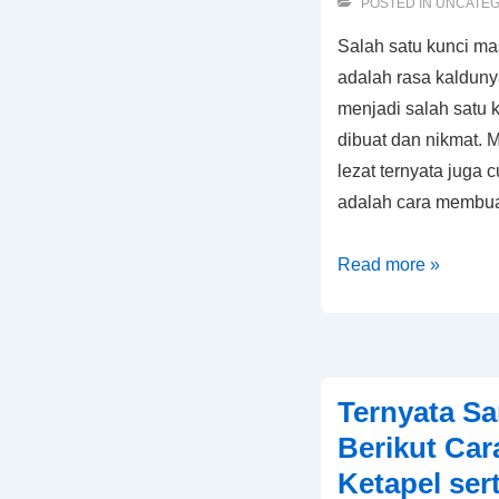
POSTED IN
UNCATEG
Salah satu kunci m
adalah rasa kalduny
menjadi salah satu 
dibuat dan nikmat.
lezat ternyata juga 
adalah cara membua
Kunci
Read more »
Masakan
Berkuah
tetap
Lezat,
Ternyata S
Yuk
Berikut Ca
Intip
Ketapel ser
Cara