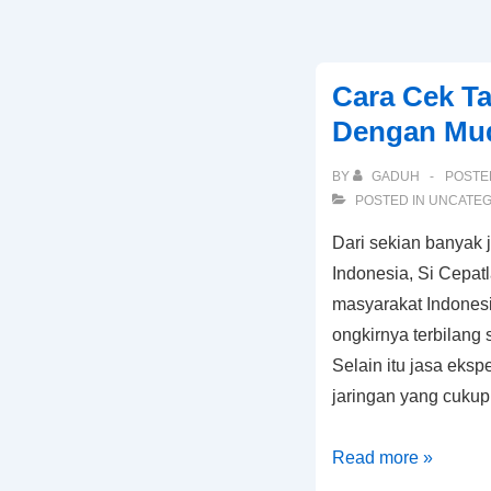
dan
Dimanakah
Wukuf
Cara Cek Ta
Dilaksanakan
Dengan Mud
BY
GADUH
POSTE
POSTED IN
UNCATEG
Dari sekian banyak 
Indonesia, Si Cepat
masyarakat Indonesia
ongkirnya terbilang 
Selain itu jasa ekspe
jaringan yang cukup
Cara
Read more »
Cek