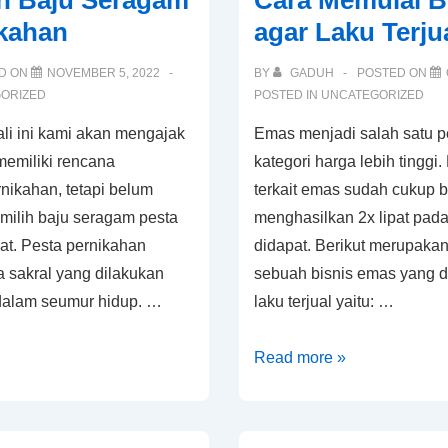
ih Baju Seragam
Cara Memulai B
Tubuh
ikahan
agar Laku Terju
serta
Cara
D ON
NOVEMBER 5, 2022
BY
GADUH
POSTED ON
Membuatnya
ORIZED
POSTED IN
UNCATEGORIZED
li ini kami akan mengajak
Emas menjadi salah satu 
emiliki rencana
kategori harga lebih tinggi
nikahan, tetapi belum
terkait emas sudah cukup
milih baju seragam pesta
menghasilkan 2x lipat pad
at. Pesta pernikahan
didapat. Berikut merupaka
 sakral yang dilakukan
sebuah bisnis emas yang d
 dalam seumur hidup. …
laku terjual yaitu: …
Cara
Read more »
Memulai
Bisnis
Emas