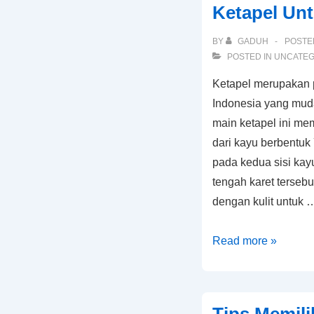
Ketapel Un
Membuat
Kaldu
BY
GADUH
POSTE
Ayam
POSTED IN
UNCATEG
Ketapel merupakan p
Indonesia yang mud
main ketapel ini me
dari kayu berbentuk 
pada kedua sisi kayu
tengah karet tersebu
dengan kulit untuk 
Ternyata
Read more »
Sangat
Mudah!
Berikut