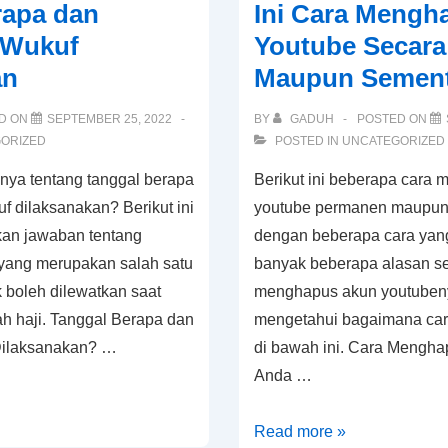
rapa dan
Ini Cara Mengh
agar
 Wukuf
Youtube Secar
Laku
an
Maupun Sement
Terjual
D ON
SEPTEMBER 25, 2022
BY
GADUH
POSTED ON
ORIZED
POSTED IN
UNCATEGORIZED
ya tentang tanggal berapa
Berikut ini beberapa cara
 dilaksanakan? Berikut ini
youtube permanen maupun
an jawaban tentang
dengan beberapa cara yan
yang merupakan salah satu
banyak beberapa alasan s
k boleh dilewatkan saat
menghapus akun youtuben
h haji. Tanggal Berapa dan
mengetahui bagaimana cara
ilaksanakan? …
di bawah ini. Cara Mengh
Anda …
Ini
Read more »