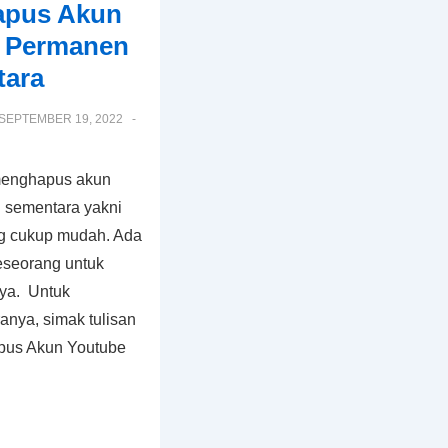
apus Akun
a Permanen
ara
SEPTEMBER 19, 2022
 menghapus akun
 sementara yakni
g cukup mudah. Ada
eseorang untuk
ya. Untuk
nya, simak tulisan
apus Akun Youtube