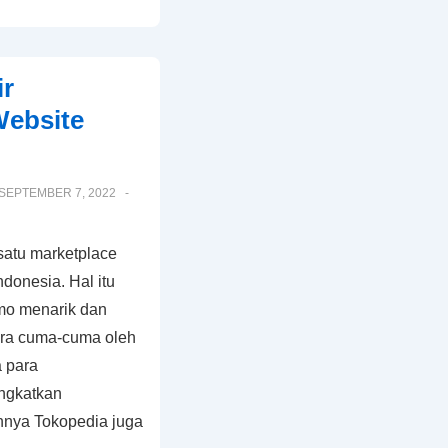
ir
Website
SEPTEMBER 7, 2022
satu marketplace
ndonesia. Hal itu
omo menarik dan
ara cuma-cuma oleh
a para
ngkatkan
nnya Tokopedia juga