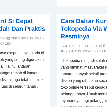
Cara
Menghapus
Akun
rif Si Cepat
Cara Daftar Kur
Youtube
ah Dan Praktis
Tokopedia Via 
Secara
Resminya
Permanen
D ON
SEPTEMBER 15, 2022
Maupun
ORIZED
BY
GADUH
POSTED ON
Sementara
POSTED IN
UNCATEGORIZED
jasa ekspedisi yang ada di
lah yang sering digunakan
Tokopedia menjadi salah 
. Hal itu lantaran
yang diminati masyarakat I
sangat ramah di kantong.
lantaran banyak sekali pr
disi ini juga telah memiliki
diskon yang diberikan sec
 luas di seluruh tanah …
toko online tersebut kepad
pelanggannya. Untuk meni
layanannya bagi pelangga