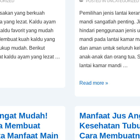
ORIZED
POSTED IN
UNCATEGORIZED
asakan yang berkuah
Pemilihan jenis lantai ker
a yang lezat. Kaldu ayam
mandi sangatlah penting. 
kaldu favorit yang mudah
hindari penggunaan jenis u
 Membuat kuah kaldu yang
mandi pada lantai kamar ma
cukup mudah. Berikut
dan aman untuk seluruh ke
t kaldu ayam yang lezat …
anak-anak dan orang tua. 
lantai kamar mandi …
Lantai
Read more »
keramik
kamar
mandi
angat Mudah!
Manfaat Jus An
tidak
ra Membuat
Kesehatan Tubu
licin,
ta Manfaat Main
Cara Membuatn
aman,