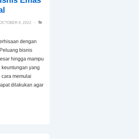
isnis Emas
al
OCTOBER 6, 2022
perhisaan dengan
. Peluang bisnis
 besar hingga mampu
a keuntungan yang
n cara memulai
apat dilakukan agar