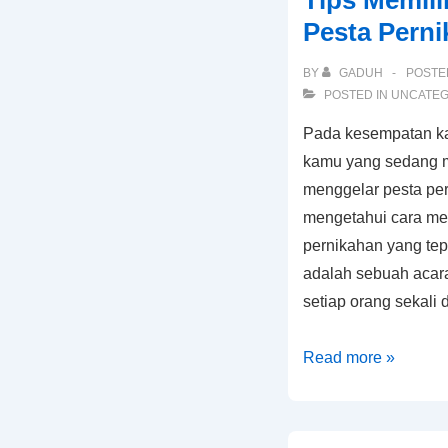
Tips Memil
Cara
Pesta Pern
Membuat
Ketapel
BY
GADUH
POSTE
serta
POSTED IN
UNCATEG
Manfaat
Pada kesempatan ka
Main
kamu yang sedang m
Ketapel
menggelar pesta per
Untuk
mengetahui cara me
Anak
pernikahan yang tep
adalah sebuah acara
setiap orang sekali
Tips
Read more »
Memilih
Baju
Seragam