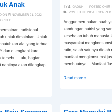
tuk Anak
dan
BY
GADUH
POSTED ON
tidak
POSTED IN
UNCATEGORIZED
D ON
NOVEMBER 21, 2022
kusut!
ORIZED
Anggur merupakan buah ya
kandungan nutrisi yang san
ermainan tradisional
kesehatan tubuh manusia.
ah untuk dimainkan. Untuk
masyarakat mengkonsumsi 
mbutuhkan alat yang terbuat
rutin, salah satunya diolah
Y dan dilengkapi karet
manfaat mengkonsumsi jus 
 tersebut. Lalu, bagian
membuatnya ! Manfaat Ju
t nantinya akan dilengkapi
…
Manfaat
Read more »
Jus
Anggur
Bagi
Kesehatan