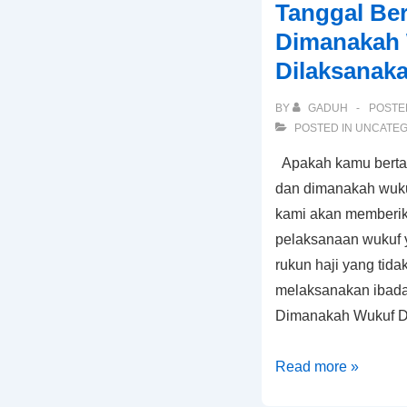
Tanggal Be
Pesta
Dimanakah
Pernikahan
Dilaksanak
BY
GADUH
POSTE
POSTED IN
UNCATEG
Apakah kamu bertan
dan dimanakah wukuf
kami akan memberik
pelaksanaan wukuf 
rukun haji yang tida
melaksanakan ibada
Dimanakah Wukuf D
Tanggal
Read more »
Berapa