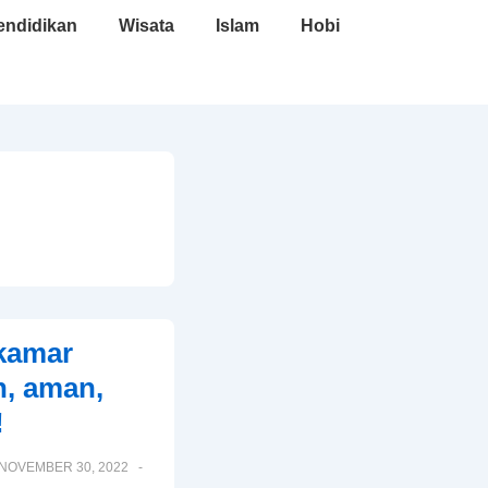
endidikan
Wisata
Islam
Hobi
 kamar
n, aman,
!
NOVEMBER 30, 2022