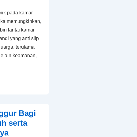
amik pada kamar
Jika memungkinkan,
bin lantai kamar
ndi yang anti slip
luarga, terutama
Selain keamanan,
ggur Bagi
h serta
ya