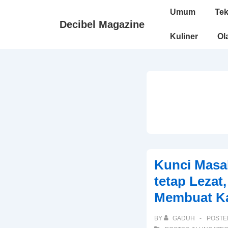
↓
Main
Umum
Tek
Skip
Navigation
Decibel Magazine
to
Kuliner
Ol
Main
Content
Kunci Masa
tetap Lezat,
Membuat K
BY
GADUH
POSTE