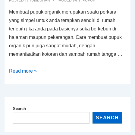
POSTED IN
TUMBUHAN
TAGGED WITH
PUPUK
Membuat pupuk organik merupakan suatu perkara
yang simpel untuk anda terapkan sendiri di rumah,
terlebih jika anda pada basicnya suka berkebun di
halaman maupun pekarangan. Cara membuat pupuk
organik pun juga sangat mudah, dengan
memanfaatkan kotoran dan sampah rumah tangga …
Mengintip
Read more »
Cara
Membuat
Pupuk
Organik
Search
dengan
SEARCH
Mudah
dan