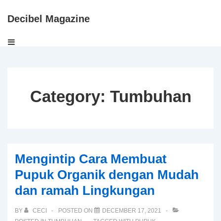
↓
Secondary
Decibel Magazine
Skip
Navigation
to
Main
MENU
Main
Navigation
Content
Category:
Tumbuhan
Mengintip Cara Membuat
Pupuk Organik dengan Mudah
dan ramah Lingkungan
BY
CECI
POSTED ON
DECEMBER 17, 2021